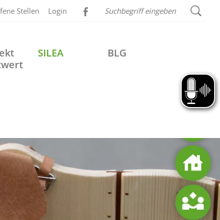
fene Stellen
Login
ekt
SILEA
BLG
twert
Vorlesen
Spe
Off
Part