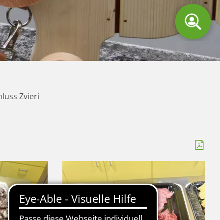
Offe
uss Zvieri